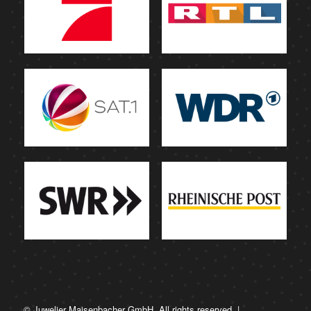
© Juwelier Maisenbacher GmbH. All rights reserved. |