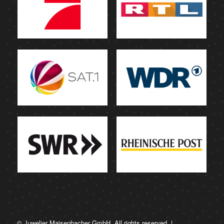
© Juwelier Maisenbacher GmbH. All rights reserved. |