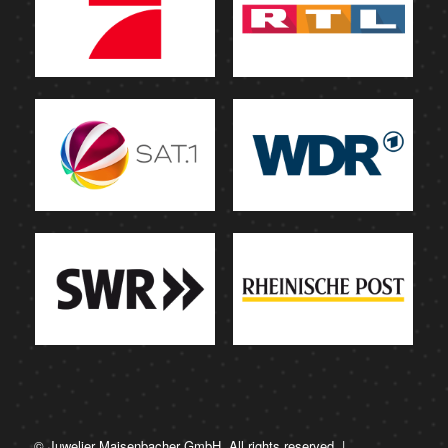
© Juwelier Maisenbacher GmbH. All rights reserved. |