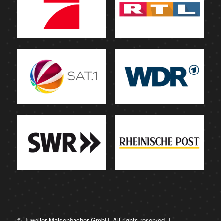
© Juwelier Maisenbacher GmbH. All rights reserved. |