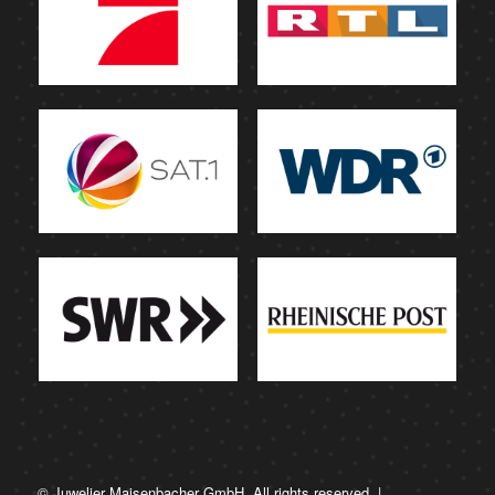
© Juwelier Maisenbacher GmbH. All rights reserved. |