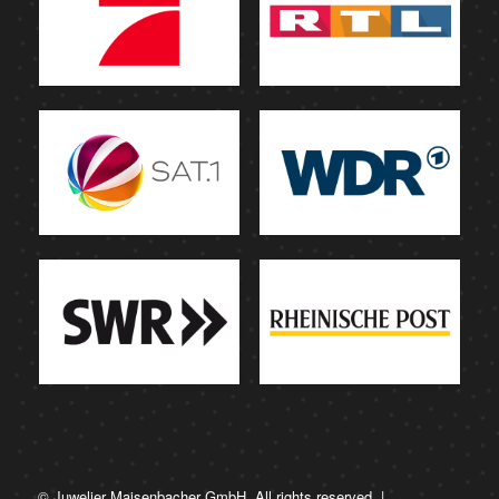
© Juwelier Maisenbacher GmbH. All rights reserved. |