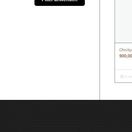
Ohrcli
900,0
In d