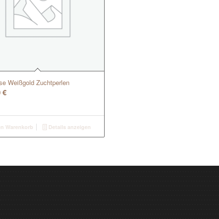
pse Weißgold Zuchtperlen
0
€
en Warenkorb
Details anzeigen