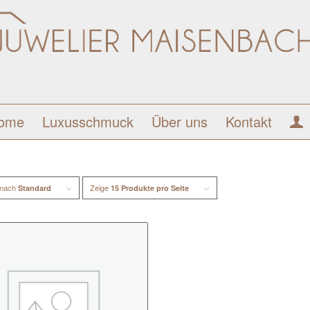
ome
Luxusschmuck
Über uns
Kontakt
 nach
Zeige
Standard
15 Produkte pro Seite