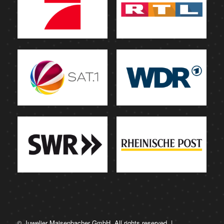
© Juwelier Maisenbacher GmbH. All rights reserved. |