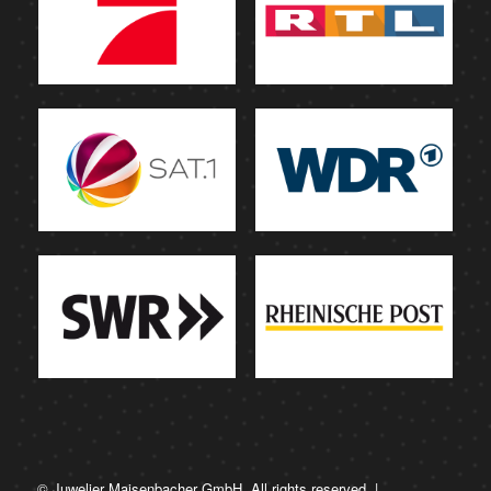
© Juwelier Maisenbacher GmbH. All rights reserved. |