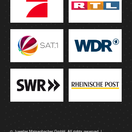
© Juwelier Maisenbacher GmbH. All rights reserved. |