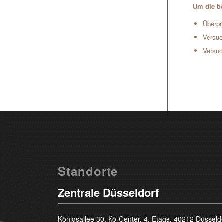
Um die be
Überpr
Versuc
Versuc
Standorte
Zentrale Düsseldorf
Königsallee 30, Kö-Center, 4. Etage, 40212 Düsseld