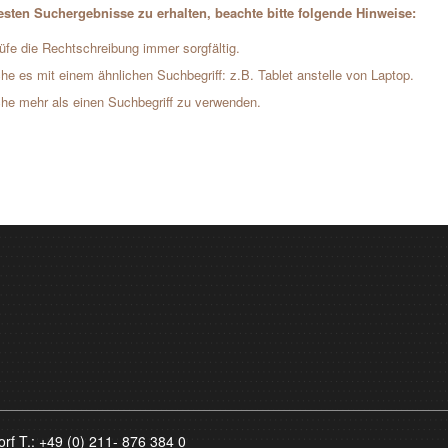
sten Suchergebnisse zu erhalten, beachte bitte folgende Hinweise:
üfe die Rechtschreibung immer sorgfältig.
he es mit einem ähnlichen Suchbegriff: z.B. Tablet anstelle von Laptop.
he mehr als einen Suchbegriff zu verwenden.
orf T.:
+49 (0) 211- 876 384 0