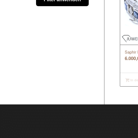
Saphir 
6.000
In d