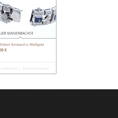
Brillant Armband in Weißgold
,00
€
en Warenkorb
Details anzeigen