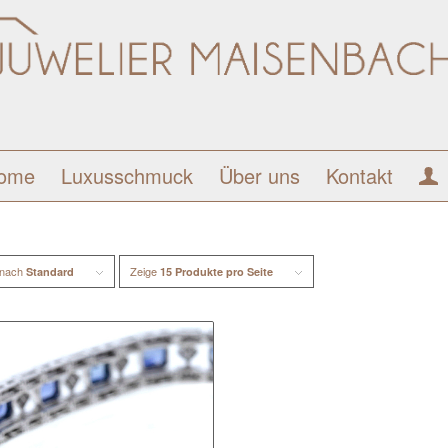
ome
Luxusschmuck
Über uns
Kontakt
 nach
Zeige
Standard
15 Produkte pro Seite