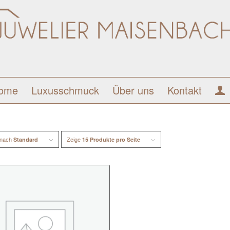
ome
Luxusschmuck
Über uns
Kontakt
 nach
Zeige
Standard
15 Produkte pro Seite