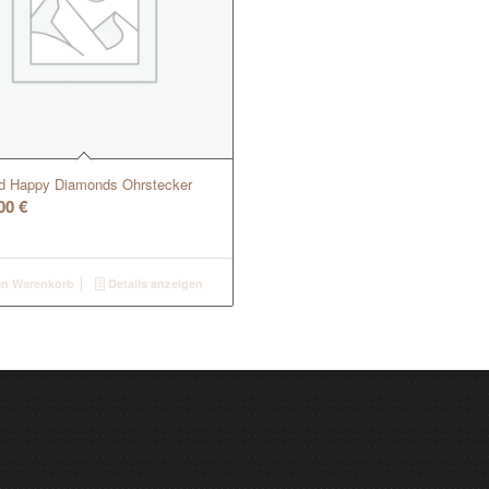
d Happy Diamonds Ohrstecker
,00
€
en Warenkorb
Details anzeigen