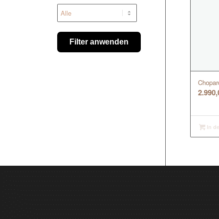
Filter anwenden
Chopar
2.990
In d