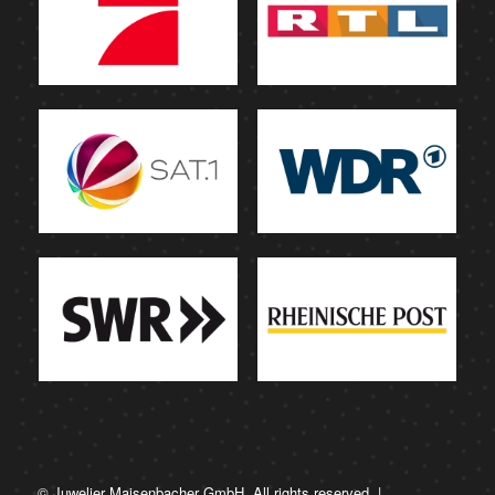
© Juwelier Maisenbacher GmbH. All rights reserved. |