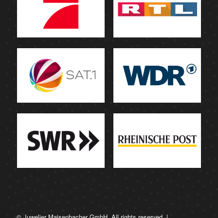
© Juwelier Maisenbacher GmbH. All rights reserved. |