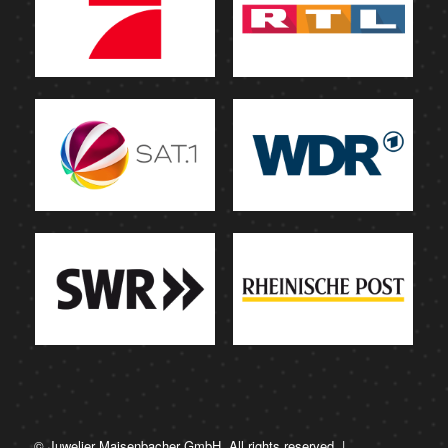
© Juwelier Maisenbacher GmbH. All rights reserved. |