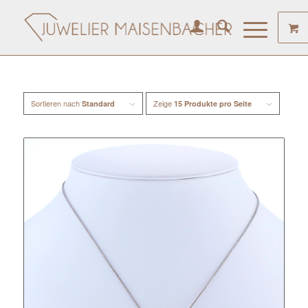
Sortieren nach
Zeige
Standard
15 Produkte pro Seite