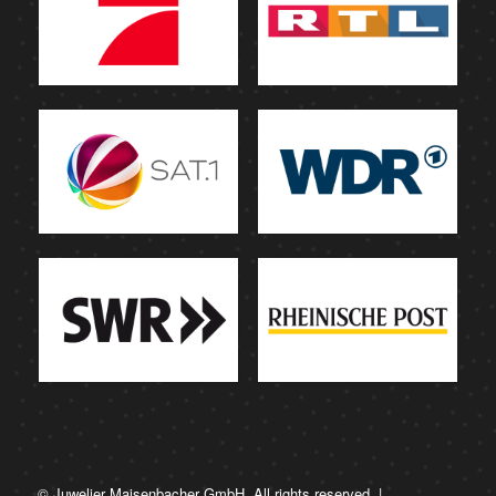
© Juwelier Maisenbacher GmbH. All rights reserved. |