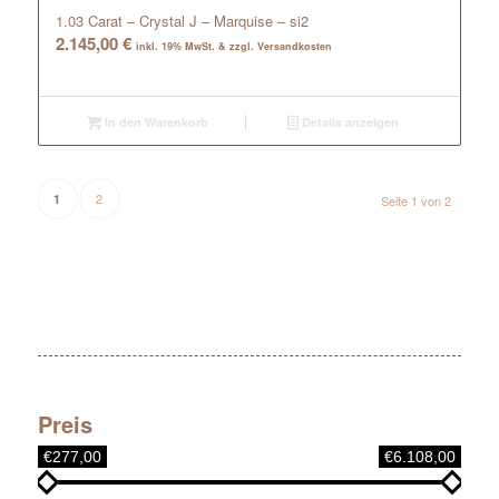
1.03 Carat – Crystal J – Marquise – si2
2.145,00
€
inkl. 19% MwSt. & zzgl. Versandkosten
In den Warenkorb
Details anzeigen
2
1
Seite 1 von 2
Preis
€277,00
€6.108,00