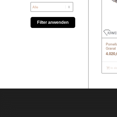
Filter anwenden
Pomella
Granat 
4.020
In d