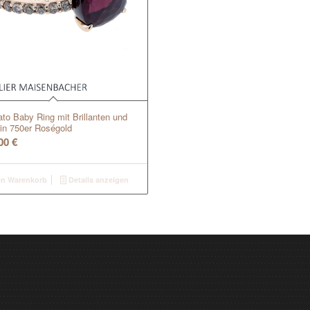
to Baby Ring mit Brillanten und
in 750er Roségold
,00
€
en Warenkorb
Details anzeigen