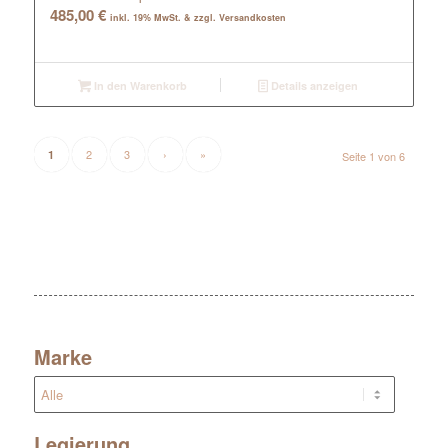
485,00
€
inkl. 19% MwSt. & zzgl. Versandkosten
In den Warenkorb
Details anzeigen
2
3
›
»
1
Seite 1 von 6
Marke
Legierung