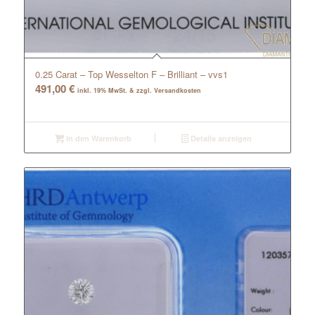
0.25 Carat – Top Wesselton F – Brilliant – vvs1
491,00
€
inkl. 19% MwSt. & zzgl. Versandkosten
In den Warenkorb
Details anzeigen