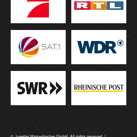
© Juwelier Maisenbacher GmbH. All rights reserved. |