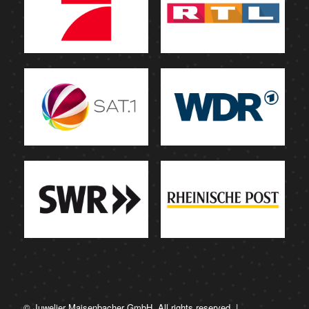
© Juwelier Maisenbacher GmbH. All rights reserved. |