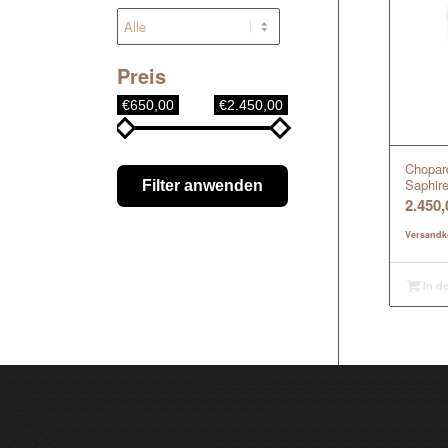
Preis
€650,00
€2.450,00
Chopar
Saphir
Filter anwenden
2.450
Versandk
In d