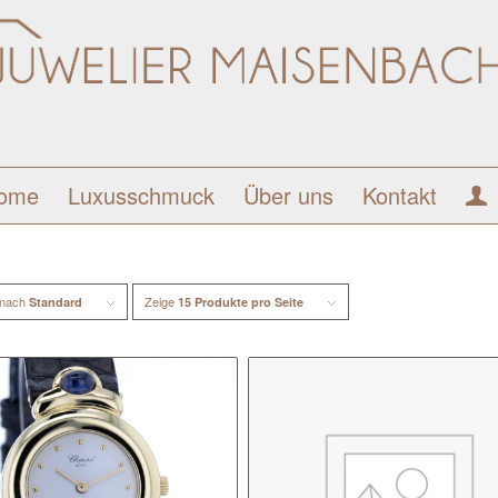
ome
Luxusschmuck
Über uns
Kontakt
 nach
Zeige
Standard
15 Produkte pro Seite