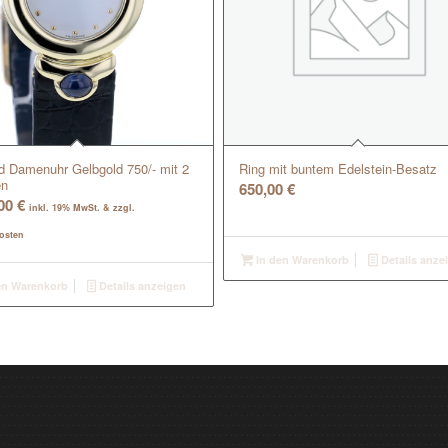
d Damenuhr Gelbgold 750/- mit 2
Ring mit buntem Edelstein-Besatz
en
650,00
€
,00
€
inkl. 19% MwSt. & zzgl.
osten
In den Warenkorb
Details anze
en Warenkorb
Details anzeigen