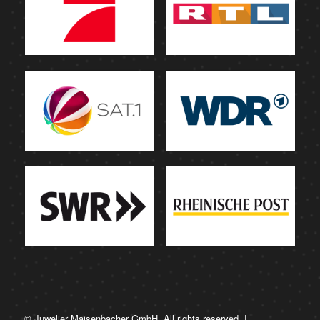
© Juwelier Maisenbacher GmbH. All rights reserved. |