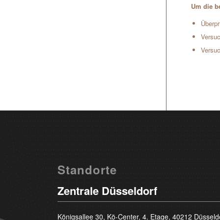
Um die be
Überpr
Versuc
Versuc
Standorte
Zentrale Düsseldorf
Königsallee 30, Kö-Center, 4. Etage, 40212 Düsseld