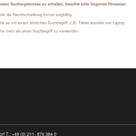
sten Suchergebnisse zu erhalten, beachte bitte folgende Hinweise:
üfe die Rechtschreibung immer sorgfältig.
he es mit einem ähnlichen Suchbegriff: z.B. Tablet anstelle von Laptop.
he mehr als einen Suchbegriff zu verwenden.
orf T.:
+49 (0) 211- 876 384 0