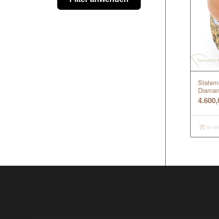
Stateme
Diaman
4.600
In d