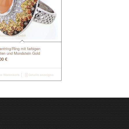
ntring/Ring mit farbigen
ten und Mondstein Gold
,00
€
en Warenkorb
Details anzeigen