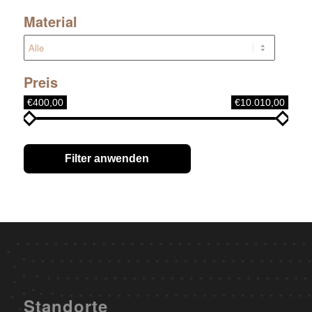
Material
Preis
€400,00
€10.010,00
Filter anwenden
Standorte