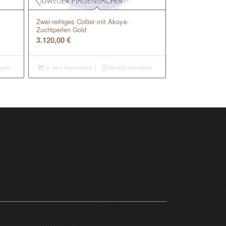
Zwei-reihiges Collier mit Akoya-
Zuchtperlen Gold
3.120,00
€
igen
In den Warenkorb
Details anzeigen