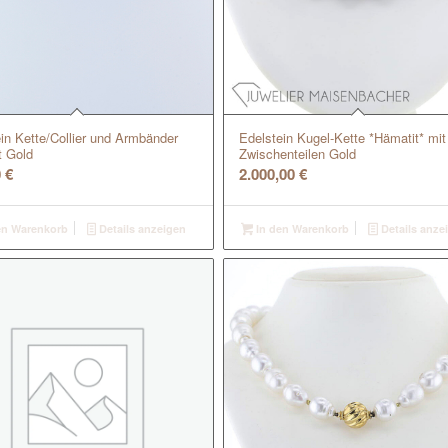
in Kette/Collier und Armbänder
Edelstein Kugel-Kette *Hämatit* mit
t Gold
Zwischenteilen Gold
0
€
2.000,00
€
en Warenkorb
Details anzeigen
In den Warenkorb
Details anze