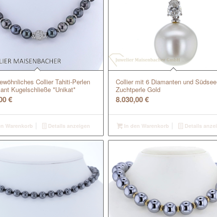
wöhnliches Collier Tahiti-Perlen
Collier mit 6 Diamanten und Südsee
llant Kugelschließe *Unikat*
Zuchtperle Gold
,00
€
8.030,00
€
en Warenkorb
Details anzeigen
In den Warenkorb
Details anze