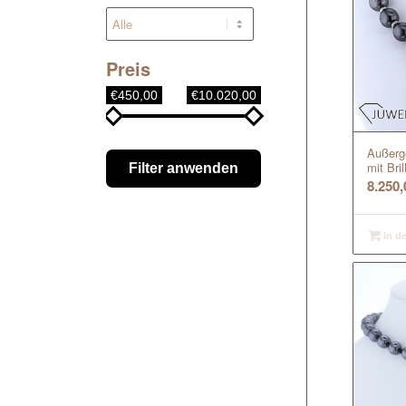
Preis
€450,00
€10.020,00
Außerge
mit Bri
Filter anwenden
8.250
In d