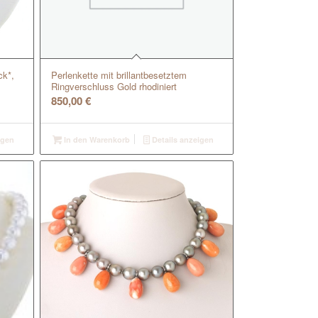
ck*,
Perlenkette mit brillantbesetztem
Ringverschluss Gold rhodiniert
850,00
€
igen
In den Warenkorb
Details anzeigen