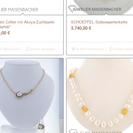
to Collier mit Akoya-Zuchtperle
SCHOEFFEL Südseeperlenkette
arität*
3.740,00
€
0,00
€
en Warenkorb
Details anzeigen
In den Warenkorb
Details anze