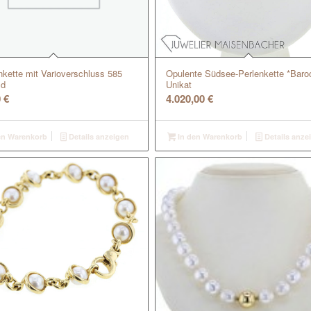
nkette mit Varioverschluss 585
Opulente Südsee-Perlenkette *Baro
ld
Unikat
0
€
4.020,00
€
en Warenkorb
Details anzeigen
In den Warenkorb
Details anze