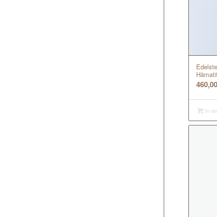
Edelste
Hämati
460,0
In d