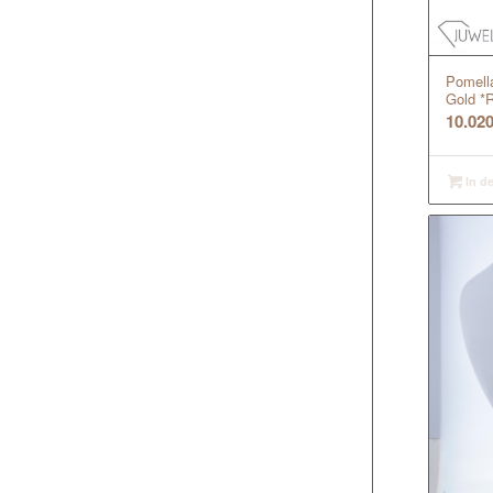
Pomella
Gold *R
10.02
In d