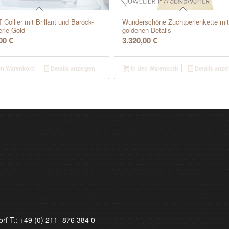
Collier mit Brillant und Barock-
Wunderschöne Zuchtperlenkette mit
erle Gold
goldenen Details
,00
€
3.320,00
€
en Warenkorb
Details anzeigen
In den Warenkorb
Details anze
orf T.:
+49 (0) 211- 876 384 0