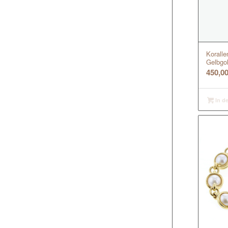
Koralle
Gelbgo
450,0
In d