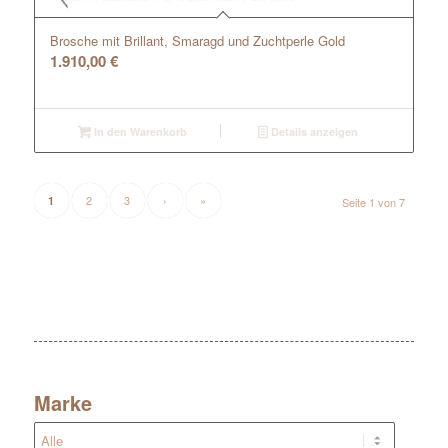
Brosche mit Brillant, Smaragd und Zuchtperle Gold
1.910,00
€
In den Warenkorb
Details anzeigen
2
3
›
»
1
Seite 1 von 7
Marke